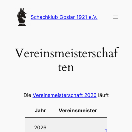
Zum
Inhalt
Schachklub Goslar 1921 e.V.
springen
Vereinsmeisterschaf
ten
Die
Vereinsmeisterschaft 2026
läuft
Jahr
Vereinsmeister
Link
zum
2026
Turnier