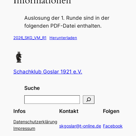
Informationen
Auslosung der 1. Runde sind in der
folgenden PDF-Datei enthalten.
2026_SKG_VM_R1
Herunterladen
Schachklub Goslar 1921 e.V.
Suche
S
e
Infos
Kontakt
Folgen
a
Datenschutzerklärung
r
skgoslar@t-online.de
Facebook
Impressum
c