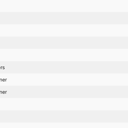
rs
ner
ner
e