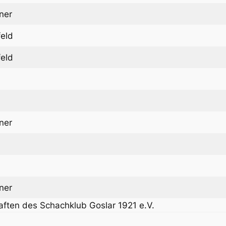
ner
feld
feld
ner
ner
aften des Schachklub Goslar 1921 e.V.