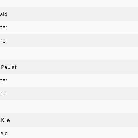
e
ald
ner
ner
 Paulat
ner
ner
Klie
feld