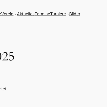
e
Verein
Aktuelles
Termine
Turniere
Bilder
025
tet.