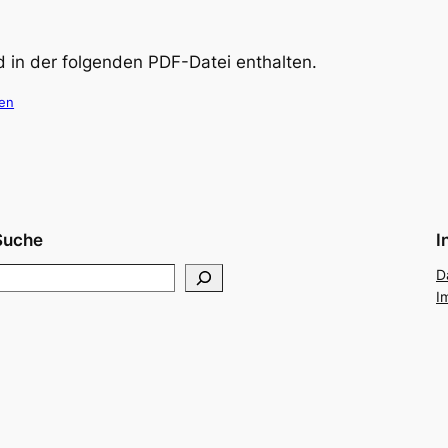
d in der folgenden PDF-Datei enthalten.
den
Suche
I
S
D
I
e
a
h