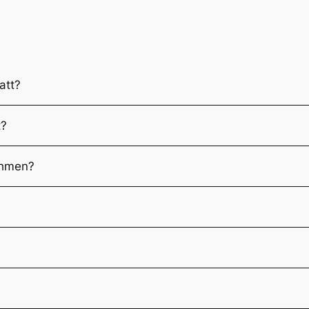
att?
t?
ehmen?