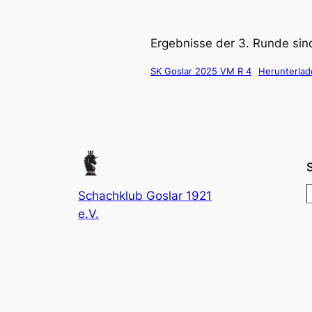
Ergebnisse der 3. Runde sin
SK Goslar 2025 VM R 4
Herunterla
Schachklub Goslar 1921
e.V.
r
c