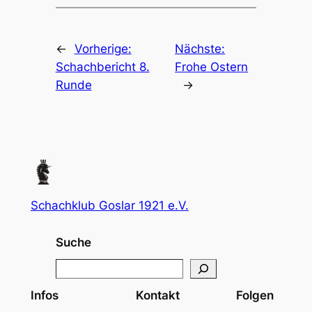
←
Vorherige:
Nächste:
Schachbericht 8.
Frohe Ostern
Runde
→
Schachklub Goslar 1921 e.V.
Suche
S
e
Infos
Kontakt
Folgen
a