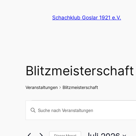
Schachklub Goslar 1921 e.V.
Blitzmeisterschaft
Veranstaltungen
Blitzmeisterschaft
Veranstaltungen
Veranstaltungen
Bitte
Schlüsselwort
Suche
eingeben.
Suche
Juli 2026
Dieser Monat