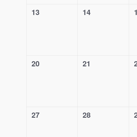
0
0
13
14
Veranstaltungen,
Veranstaltunge
0
0
20
21
Veranstaltungen,
Veranstaltunge
0
0
27
28
Veranstaltungen,
Veranstaltunge