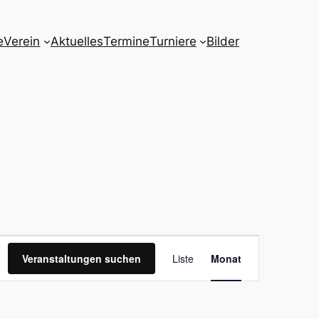
e
Verein
Aktuelles
Termine
Turniere
Bilder
Veranstaltu
Veranstaltungen suchen
Liste
Monat
Ansichten-
Navigation