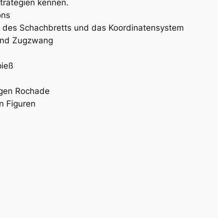
trategien kennen.
ons
e des Schachbretts und das Koordinatensystem
 und Zugzwang
pieß
agen Rochade
n Figuren