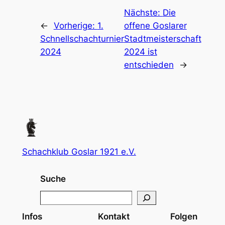
Nächste:
Die
←
Vorherige:
1.
offene Goslarer
Schnellschachturnier
Stadtmeisterschaft
2024
2024 ist
entschieden
→
Schachklub Goslar 1921 e.V.
Suche
S
e
Infos
Kontakt
Folgen
a