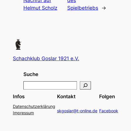
Nachruf auf
des
Helmut Scholz
Spielbetriebs
→
Schachklub Goslar 1921 e.V.
Suche
S
e
Infos
Kontakt
Folgen
a
Datenschutzerklärung
r
skgoslar@t-online.de
Facebook
Impressum
c
h