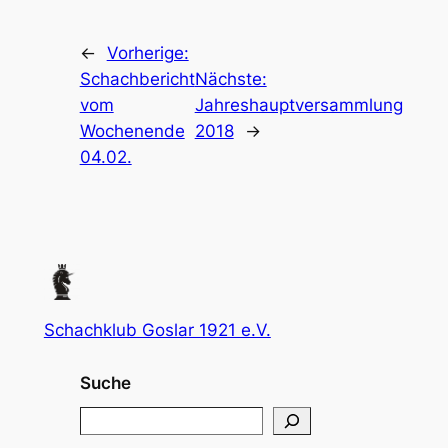
←
Vorherige:
Schachbericht
Nächste:
vom
Jahreshauptversammlung
Wochenende
2018
→
04.02.
Schachklub Goslar 1921 e.V.
Suche
S
e