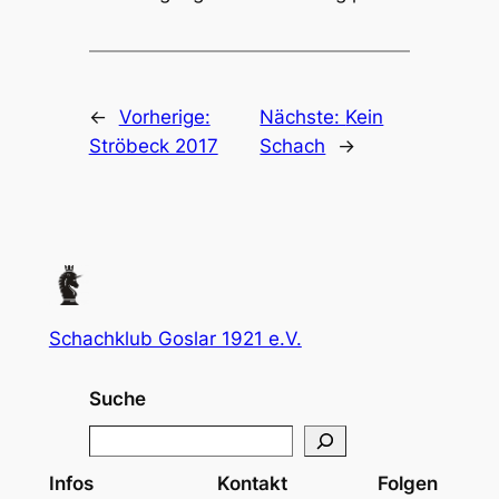
←
Vorherige:
Nächste:
Kein
Ströbeck 2017
Schach
→
Schachklub Goslar 1921 e.V.
Suche
S
e
Infos
Kontakt
Folgen
a