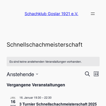
Schachklub Goslar 1921 e.V.
Schnellschachmeisterschaft
Es sind keine anstehenden Veranstaltungen vorhanden.
Verans
Vera
Anstehende
Suche
Liste
Ansi
Datum
Suche
Vergangene Veranstaltungen
Nav
wählen.
und
16. Januar 19:30
–
22:30
JAN.
Ansich
16
3 Turnier Schnellschachmeisterschaft 2025
2026