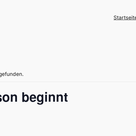
Startseit
tgefunden.
son beginnt