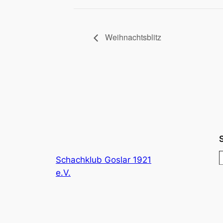
Weihnachtsblitz
Schachklub Goslar 1921
e.V.
r
c